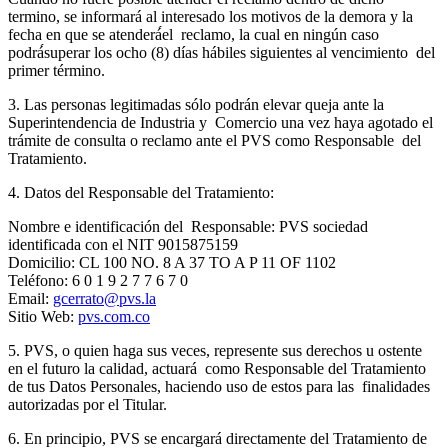
termino, se informará al interesado los motivos de la demora y la
fecha en que se atenderá́el reclamo, la cual en ningún caso
podrá́superar los ocho (8) días hábiles siguientes al vencimiento del
primer término.
3. Las personas legitimadas sólo podrán elevar queja ante la
Superintendencia de Industria y Comercio una vez haya agotado el
trámite de consulta o reclamo ante el PVS como Responsable del
Tratamiento.
4. Datos del Responsable del Tratamiento:
Nombre e identificación del Responsable: PVS sociedad
identificada con el NIT 9015875159
Domicilio: CL 100 NO. 8 A 37 TO A P 11 OF 1102
Teléfono: 6 0 1 9 2 7 7 6 7 0
Email:
gcerrato@pvs.la
Sitio Web:
pvs.com.co
5. PVS, o quien haga sus veces, represente sus derechos u ostente
en el futuro la calidad, actuará como Responsable del Tratamiento
de tus Datos Personales, haciendo uso de estos para las finalidades
autorizadas por el Titular.
6. En principio, PVS se encargará directamente del Tratamiento de