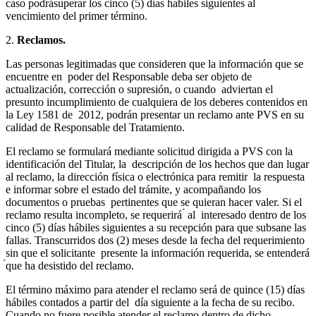
caso podrá́superar los cinco (5) días habiles siguientes al
vencimiento del primer término.
2.
Reclamos.
Las personas legitimadas que consideren que la información que se
encuentre en poder del Responsable deba ser objeto de
actualización, corrección o supresión, o cuando adviertan el
presunto incumplimiento de cualquiera de los deberes contenidos en
la Ley 1581 de 2012, podrán presentar un reclamo ante PVS en su
calidad de Responsable del Tratamiento.
El reclamo se formulará mediante solicitud dirigida a PVS con la
identificación del Titular, la descripción de los hechos que dan lugar
al reclamo, la dirección física o electrónica para remitir la respuesta
e informar sobre el estado del trámite, y acompañando los
documentos o pruebas pertinentes que se quieran hacer valer. Si el
reclamo resulta incompleto, se requerirá ́ al interesado dentro de los
cinco (5) días hábiles siguientes a su recepción para que subsane las
fallas. Transcurridos dos (2) meses desde la fecha del requerimiento
sin que el solicitante presente la información requerida, se entenderá
́que ha desistido del reclamo.
El término máximo para atender el reclamo será de quince (15) días
hábiles contados a partir del día siguiente a la fecha de su recibo.
Cuando no fuere posible atender el reclamo dentro de dicho